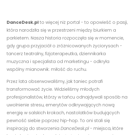
DanceDesk.pl
to więcej niż portal - to opowieść o pasji,
która narodziła się w przestrzeni między biurkiem a
parkietem. Nasza historia rozpoczęła się w momencie,
gdy grupa przyjaciół o zróżnicowanych życiorysach -
tancerz teatralny, fizjoterapeutka, dziennikarka
muzyczna i specjalista od marketingu - odkryła
wspólny mianownik: miłość do ruchu.
Przez lata obserwowaliśmy, jak taniec potrafi
transformować życie. Widzieliśmy młodych
profesjonalistów, którzy w tańcu odnajdywali sposób na
uwolnienie stresu, emerytów odkrywających nową
energię w salskich krokach, nastolatków budujących
pewność siebie poprzez hip-hop. To oni stali się
inspiracją do stworzenia
DanceDesk.pl
- miejsca, które