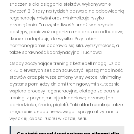
znaczenie dla osiągania efektów. Wykonywanie
ćwiczeń 2-3 razy na tydzień pozwala na odpowiednią
regenerację mięśni oraz minimalizuje ryzyko
przeciążenia. Ta częstotliwość umożliwia szybkie
postępy, ponieważ organizm ma czas na odbudowę
tkanek i adaptację do wysiłku. Przy takim
harmonogramie poprawia się siła, wytrzymałość, a
także sprawność koordynacyjna i ruchowa.
Osoby zaczynające trening z kettlebell mogą już po
kilku pierwszych sesjach zauważyć lepszą mobilność
stawów oraz pierwsze zmiany w sylwetce. Minimalny
dystans pomiędzy dniami treningowymi skutecznie
wspiera procesy regeneracyjne, dlatego zaleca się
treningi z przynajmniej jednodniową przerwą (np.
poniedziałek, środa, piątek). Taki układ redukuje także
zmęczenie układu nerwowego i sprzyja utrzymaniu
wysokiej jakości ruchu w każdej serii.
Co zjeść przed treningiem na siłowni dla