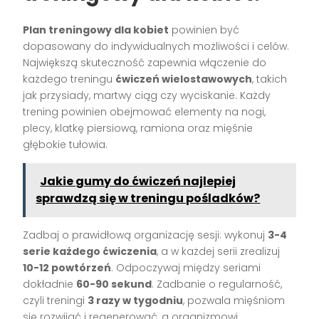
Plan treningowy dla kobiet
powinien być
dopasowany do indywidualnych możliwości i celów.
Największą skuteczność zapewnia włączenie do
każdego treningu
ćwiczeń wielostawowych
, takich
jak przysiady, martwy ciąg czy wyciskanie. Każdy
trening powinien obejmować elementy na nogi,
plecy, klatkę piersiową, ramiona oraz mięśnie
głębokie tułowia.
Jakie gumy do ćwiczeń najlepiej
sprawdzą się w treningu pośladków?
Zadbaj o prawidłową organizację sesji: wykonuj
3-4
serie każdego ćwiczenia
, a w każdej serii zrealizuj
10-12 powtórzeń
. Odpoczywaj między seriami
dokładnie
60-90 sekund
. Zadbanie o regularność,
czyli treningi
3 razy w tygodniu
, pozwala mięśniom
się rozwijać i regenerować, a organizmowi