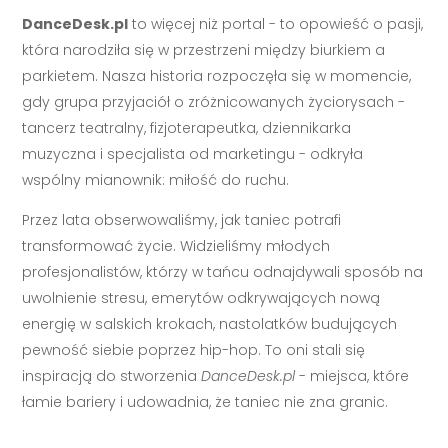
DanceDesk.pl
to więcej niż portal - to opowieść o pasji,
która narodziła się w przestrzeni między biurkiem a
parkietem. Nasza historia rozpoczęła się w momencie,
gdy grupa przyjaciół o zróżnicowanych życiorysach -
tancerz teatralny, fizjoterapeutka, dziennikarka
muzyczna i specjalista od marketingu - odkryła
wspólny mianownik: miłość do ruchu.
Przez lata obserwowaliśmy, jak taniec potrafi
transformować życie. Widzieliśmy młodych
profesjonalistów, którzy w tańcu odnajdywali sposób na
uwolnienie stresu, emerytów odkrywających nową
energię w salskich krokach, nastolatków budujących
pewność siebie poprzez hip-hop. To oni stali się
inspiracją do stworzenia
DanceDesk.pl
- miejsca, które
łamie bariery i udowadnia, że taniec nie zna granic.