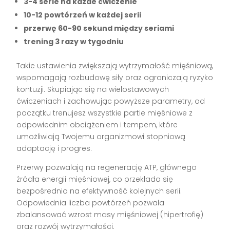
3-4 serie na każde ćwiczenie
10-12 powtórzeń w każdej serii
przerwę 60-90 sekund między seriami
trening 3 razy w tygodniu
Takie ustawienia zwiększają wytrzymałość mięśniową,
wspomagają rozbudowę siły oraz ograniczają ryzyko
kontuzji. Skupiając się na wielostawowych
ćwiczeniach i zachowując powyższe parametry, od
początku trenujesz wszystkie partie mięśniowe z
odpowiednim obciążeniem i tempem, które
umożliwiają Twojemu organizmowi stopniową
adaptację i progres.
Przerwy pozwalają na regenerację ATP, głównego
źródła energii mięśniowej, co przekłada się
bezpośrednio na efektywność kolejnych serii.
Odpowiednia liczba powtórzeń pozwala
zbalansować wzrost masy mięśniowej (hipertrofię)
oraz rozwój wytrzymałości.