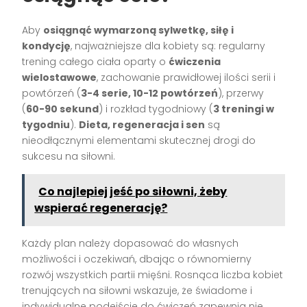
Aby
osiągnąć wymarzoną sylwetkę, siłę i
kondycję
, najważniejsze dla kobiety są: regularny
trening całego ciała oparty o
ćwiczenia
wielostawowe
, zachowanie prawidłowej ilości serii i
powtórzeń (
3-4 serie, 10-12 powtórzeń
), przerwy
(
60-90 sekund
) i rozkład tygodniowy (
3 treningi w
tygodniu
).
Dieta, regeneracja i sen
są
nieodłącznymi elementami skutecznej drogi do
sukcesu na siłowni.
Co najlepiej jeść po siłowni, żeby
wspierać regenerację?
Każdy plan należy dopasować do własnych
możliwości i oczekiwań, dbając o równomierny
rozwój wszystkich partii mięśni. Rosnąca liczba kobiet
trenujących na siłowni wskazuje, że świadome i
indywidualne podejście do ćwiczeń zapewnia nie