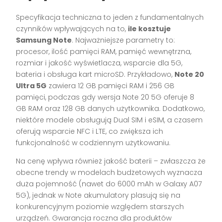
Specyfikacja techniczna to jeden z fundamentalnych
czynników wpływających na to,
ile kosztuje
Samsung Note
. Najważniejsze parametry to:
procesor, ilość pamięci RAM, pamięć wewnętrzna,
rozmiar i jakość wyświetlacza, wsparcie dla 5G,
bateria i obsługa kart microSD. Przykładowo,
Note 20
Ultra 5G
zawiera 12 GB pamięci RAM i 256 GB
pamięci, podczas gdy wersja Note 20 5G oferuje 8
GB RAM oraz 128 GB danych użytkownika. Dodatkowo,
niektóre modele obsługują Dual SIM i eSIM, a czasem
oferują wsparcie NFC i LTE, co zwiększa ich
funkcjonalność w codziennym użytkowaniu.
Na cenę wpływa również jakość baterii – zwłaszcza że
obecne trendy w modelach budżetowych wyznacza
duża pojemność (nawet do 6000 mAh w Galaxy A07
5G), jednak w Note akumulatory plasują się na
konkurencyjnym poziomie względem starszych
urządzeń. Gwarancja roczna dla produktów