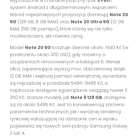
wyposażone w charakterystyczny rysik
S Pen
i
system Android z długoterminowym wsparciem.
Wśród najważniejszych propozycji dominują
Note 20
5G
(128 GB, 8 GB RAM) oraz
Note 20 Ultra 5G
(12 GB
RAM, 256 GB pamięci), które różnią się nie tylko
możliwościami, ale również ceną.
Model
Note 20 5G
kosztuje obecnie około 7440 Kč (w
przeliczeniu około 300 USD), gdy mówimy o
urządzeniach renovowanych w kategorii B. Wersje
Ultra, zapewniające wyższą moc obliczeniową dzięki
12 GB RAM i większej pamięci wewnętrznej, wyceniane
są najczęściej w przedziale 5495–9495 Kč, a
najdroższe dostępne egzemplarze osiągają nawet 11
350 Kč. Starsze modele, jak
Note 9 128 GB
, dostępne
są za około 5495 Kč. Jest to konsekwencją zarówno
parametrów technicznych, jak i wyraźnej tendencji
rynkowej wskazującej na obniżanie cen w wyniku
pojawiania się nowych serii pokroju Samsung Galaxy
S lub A.