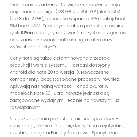
techniczny urządzenia. Największe znaczenie mają
pojemność pamięci (128 GB lub 256 GB), ilość RAM
(od 8 do 12 GB), obecność wsparcia 5G i funkcji Dual
SIM bądź eSIM. Znacznym atutem pozostaje również
rysik
S Pen
oferujący możliwość korzystania z gestów
oraz zaawansowany multitasking, a także duży
wyświetlacz Infinity-O.
Ceny Note są także determinowane przez rok
produkcji i wersje systemu – ostatni dostępny
Android dla Note 20 to wersja 13. Nowoczesne
komponenty, jak zastosowane procesory, również
wpływają na finalną wartość – choć akurat w
modelach Note 20 i Ultra, nowsze jednostki są
zastępowane wydajnymi, lecz nie najnowszymi już
rozwiązaniami.
Nie bez znaczenia pozostaje miejsce sprzedaży –
ceny mogą różnić się pomiędzy rynkiem azjatyckim,
czeskim, a krajami Europy Środkowej. Specyficzne