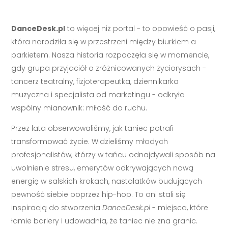
DanceDesk.pl
to więcej niż portal - to opowieść o pasji,
która narodziła się w przestrzeni między biurkiem a
parkietem. Nasza historia rozpoczęła się w momencie,
gdy grupa przyjaciół o zróżnicowanych życiorysach -
tancerz teatralny, fizjoterapeutka, dziennikarka
muzyczna i specjalista od marketingu - odkryła
wspólny mianownik: miłość do ruchu.
Przez lata obserwowaliśmy, jak taniec potrafi
transformować życie. Widzieliśmy młodych
profesjonalistów, którzy w tańcu odnajdywali sposób na
uwolnienie stresu, emerytów odkrywających nową
energię w salskich krokach, nastolatków budujących
pewność siebie poprzez hip-hop. To oni stali się
inspiracją do stworzenia
DanceDesk.pl
- miejsca, które
łamie bariery i udowadnia, że taniec nie zna granic.