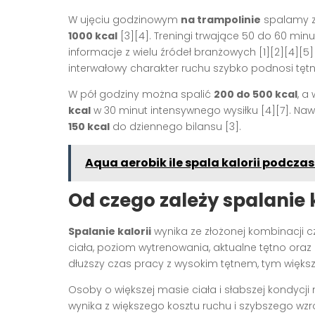
W ujęciu godzinowym
na trampolinie
spalamy 
1000 kcal
[3][4]
. Treningi trwające 50 do 60 min
informacje z wielu źródeł branżowych
[1][2][4][5]
interwałowy charakter ruchu szybko podnosi tętno
W pół godziny można spalić
200 do 500 kcal
, a
kcal
w 30 minut intensywnego wysiłku
[4][7]
. Na
150 kcal
do dziennego bilansu
[3]
.
Aqua aerobik ile spala kalorii podcza
Od czego zależy spalanie k
Spalanie kalorii
wynika ze złożonej kombinacji c
ciała, poziom wytrenowania, aktualne tętno oraz
dłuższy czas pracy z wysokim tętnem, tym więk
Osoby o większej masie ciała i słabszej kondycji
wynika z większego kosztu ruchu i szybszego wzr