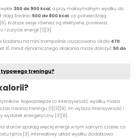
zwykle
300 do 900 kcal
, a przy maksymalnym wysiłku do
ut dają średnio
500 do 800 kcal
, co potwierdzają
[6]
. Krótsze sesje również są efektywne, ponieważ
 i zużycie energii
[1][3]
.
 w badaniu na mini trampolinie oszacowano około
470
wet 10 minut dynamicznego skakania może dołożyć
50 do
s typowego treningu?
alorii?
zynników. Najważniejsze to intensywność wysiłku, masa
 czas trwania treningu
[1][3][8]
. Im wyższa intensywność i
szy wydatek energetyczny
[3][8]
.
 na starcie spalają więcej energii w tym samym czasie, co
ostu tętna
[3]
. Interwałowy układ wysiłku dodatkowo