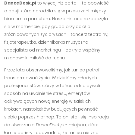
DanceDesk.pl
to więcej niż portal - to opowieść
o pasji, która narodziła się w przestrzeni między
biurkiem a parkietem. Nasza historia rozpoczęła
się w momencie, gdy grupa przyjaciół o
zróżnicowanych życiorysach - tancerz teatralny,
fizjoterapeutka, dziennikarka muzyczna i
specjalista od marketingu - odkryła wspólny
mianownik: miłość do ruchu.
Przez lata obserwowaliśmy, jak taniec potrafi
transformować życie. Widzieliśmy młodych
profesjonalistów, którzy w tańcu odnajdywali
sposób na uwolnienie stresu, emerytów
odkrywających nową energię w salskich
krokach, nastolatków budujących pewność
siebie poprzez hip-hop. To oni stali się inspiracją
do stworzenia
DanceDesk.pl
- miejsca, które
łamie bariery i udowadnia, że taniec nie zna