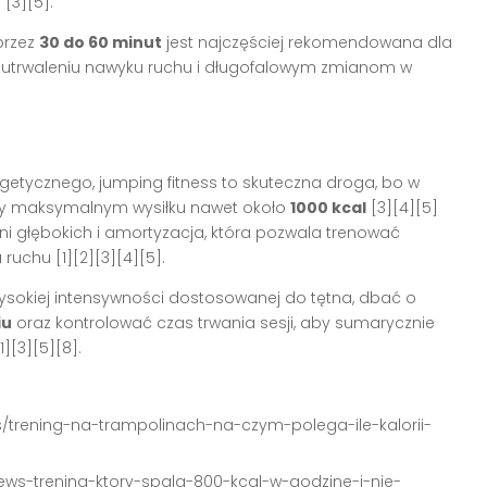
i
[3][5]
.
rzez
30 do 60 minut
jest najczęściej rekomendowana dla
 utrwaleniu nawyku ruchu i długofalowym zmianom w
rgetycznego, jumping fitness to skuteczna droga, bo w
rzy maksymalnym wysiłku nawet około
1000 kcal
[3][4][5]
ni głębokich i amortyzacja, która pozwala trenować
u ruchu
[1][2][3][4][5]
.
wysokiej intensywności dostosowanej do tętna, dbać o
iu
oraz kontrolować czas trwania sesji, aby sumarycznie
[1][3][5][8]
.
ess/trening-na-trampolinach-na-czym-polega-ile-kalorii-
/news-trening-ktory-spala-800-kcal-w-godzine-i-nie-