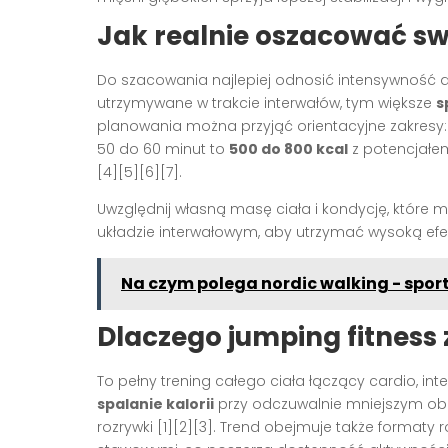
Jak realnie oszacować swo
Do szacowania najlepiej odnosić intensywność do
utrzymywane w trakcie interwałów, tym większe
s
planowania można przyjąć orientacyjne zakresy:
50 do 60 minut to
500 do 800 kcal
z potencjał
[4][5][6][7]
.
Uwzględnij własną masę ciała i kondycję, które m
układzie interwałowym, aby utrzymać wysoką ef
Na czym polega nordic walking - sport
Dlaczego jumping fitness
To pełny trening całego ciała łączący cardio, in
spalanie kalorii
przy odczuwalnie mniejszym ob
rozrywki
[1][2][3]
. Trend obejmuje także formaty