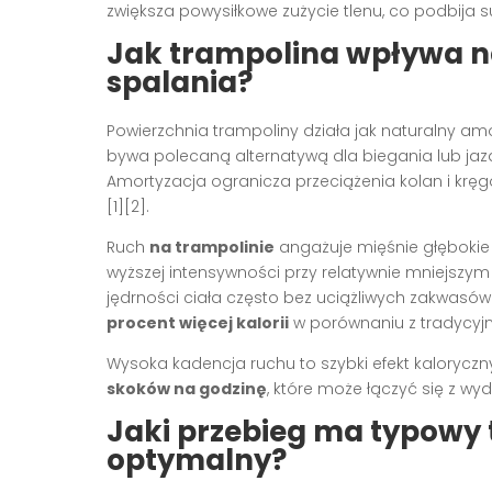
zwiększa powysiłkowe zużycie tlenu, co podbija 
Jak trampolina wpływa n
spalania?
Powierzchnia trampoliny działa jak naturalny amo
bywa polecaną alternatywą dla biegania lub jaz
Amortyzacja ogranicza przeciążenia kolan i kr
[1][2]
.
Ruch
na trampolinie
angażuje mięśnie głębokie i
wyższej intensywności przy relatywnie mniejszy
jędrności ciała często bez uciążliwych zakwasó
procent więcej kalorii
w porównaniu z tradycy
Wysoka kadencja ruchu to szybki efekt kaloryczn
skoków na godzinę
, które może łączyć się z w
Jaki przebieg ma typowy tr
optymalny?