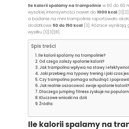
Ile kalorii spalamy na trampolinie
w 50 do 60 m
wysokiej intensywności nawet do
1000 kcal
[1][2
a badanie na mini trampolinie raportowało oko
dodatkowe
50 do 150 kcal
[3]
. Różnice wynikają 
wysiłku
[1][3][8]
.
Spis treści
Ile kalorii spalamy na trampolinie?
Od czego zależy spalanie kalorii?
Jak trampolina wpływa na stawy i efektywno
Jaki przebieg ma typowy trening i jaki czas j
Czy trampolina pomaga schudnąć i poprawić
Jak realnie oszacować swoje spalanie kalorii
Dlaczego jumping fitness zyskuje na popularn
Kluczowe wnioski na dziś
Źródła:
Ile kalorii spalamy na tra