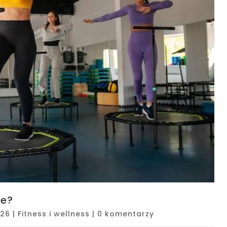
ie?
026
|
Fitness i wellness
|
0 komentarzy