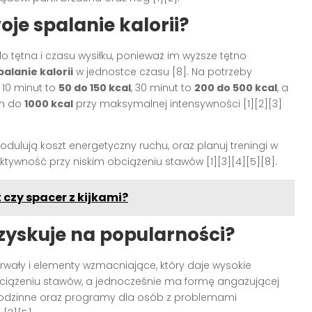
je spalanie kalorii?
 tętna i czasu wysiłku, ponieważ im wyższe tętno
palanie kalorii
w jednostce czasu
[8]
. Na potrzeby
 10 minut to
50 do 150 kcal
, 30 minut to
200 do 500 kcal
, a
em do
1000 kcal
przy maksymalnej intensywności
[1][2][3]
odulują koszt energetyczny ruchu, oraz planuj treningi w
ektywność przy niskim obciążeniu stawów
[1][3][4][5][8]
.
 czy spacer z kijkami?
 zyskuje na popularności?
terwały i elementy wzmacniające, który daje wysokie
ciążeniu stawów, a jednocześnie ma formę angażującej
 rodzinne oraz programy dla osób z problemami