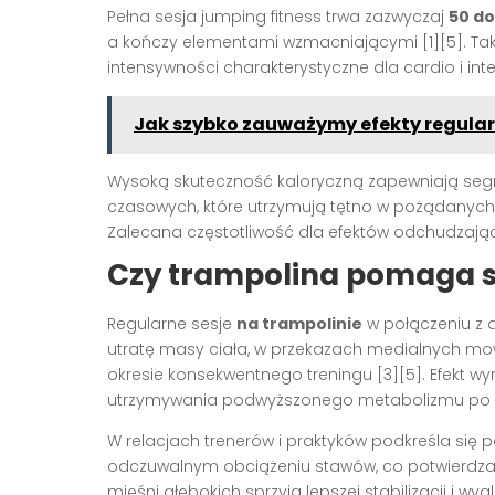
Pełna sesja jumping fitness trwa zazwyczaj
50 do
a kończy elementami wzmacniającymi
[1][5]
. T
intensywności charakterystyczne dla cardio i in
Jak szybko zauważymy efekty regular
Wysoką skuteczność kaloryczną zapewniają seg
czasowych, które utrzymują tętno w pożądanyc
Zalecana częstotliwość dla efektów odchudzają
Czy trampolina pomaga s
Regularne sesje
na trampolinie
w połączeniu z 
utratę masy ciała, w przekazach medialnych mo
okresie konsekwentnego treningu
[3][5]
. Efekt w
utrzymywania podwyższonego metabolizmu po 
W relacjach trenerów i praktyków podkreśla się 
odczuwalnym obciążeniu stawów, co potwierdzaj
mięśni głębokich sprzyja lepszej stabilizacji i w