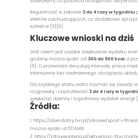
stawowymi, co poszerza dostępność aktywnośc
Regularność w zakresie
3 do 4 razy w tygodniu
p
efektów odchudzających, co dodatkowo sprzyja
sylwetce
[3][5]
.
Kluczowe wnioski na dziś
Jeśli celem jest szybkie zwiększenie wydatku ene
godzinę można spalić od
300 do 900 kcal
, a p
[6]
. O przewadze decydują interwały, praca mięś
intensywnie bez nadmiernego obciążania układ
Dla szybkiego startu warto trzymać się zasady 
rozgrzewkę i częstotliwość
3 do 4 razy w tygodn
zwiększać dzienny i tygodniowy wydatek energii
Źródła:
https://dziendobry.tvn.pl/zdrowie/sport-i-fitn
mozna-spalic-st7074149
https://zdrowie.interia.pl/aktywnosc-fizyczna