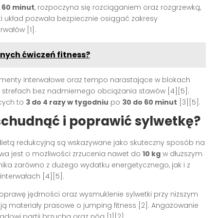
 60 minut
, rozpoczyna się rozciąganiem oraz rozgrzewką,
aki układ pozwala bezpiecznie osiągać zakresy
terwałów
[1]
.
nych ćwiczeń fitness?
menty interwałowe oraz tempo narastające w blokach
h strefach bez nadmiernego obciążania stawów
[4][5]
.
cych to
3 do 4 razy w tygodniu
po
30 do 60 minut
[3][5]
.
chudnąć i poprawić sylwetkę?
dietą redukcyjną są wskazywane jako skuteczny sposób na
wa jest o możliwości zrzucenia nawet do
10 kg
w dłuższym
ynika zarówno z dużego wydatku energetycznego, jak i z
interwałach
[4][5]
.
poprawę jędrności oraz wysmuklenie sylwetki przy niższym
ą materiały prasowe o jumping fitness
[2]
. Angażowanie
yglądowi partii brzucha oraz nóg
[1][2]
.