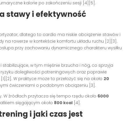
sumaryczne kalorie po zakończeniu sesji
[4][5]
.
a stawy i efektywność
rtyzator, dlatego to cardio ma niskie obciążenie stawów i
dy na rowerze w kontekście komfortu układu ruchu
[2][3]
.
ęgosłupa przy zachowaniu dynamicznego charakteru wysiłku
 stabilizujące, w tym mięśnie brzucha i nóg, co sprzyja
m ryzyku dolegliwości potreningowych oraz poprawie
w
[1][2]
. W praktyce może to przełożyć się na około
20
jnymi ćwiczeniami o podobnym obciążeniu
[3]
.
y. W źródłach przytacza się tempo rzędu około
6000
ydatkiem sięgającym około
800 kcal
[4]
.
ening i jaki czas jest