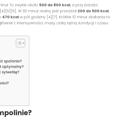
inut To zwykle około
500 do 800 kcal
, a przy bardzo
][4][5][6]
. W 30 minut realny jest przedział
200 do 500 kcal
,
ło
470 kcal
w pół godziny
[4][7]
. Krótkie 10 minut skakania to
głównie z intensywności, masy ciała, tętna, kondycji i czasu
ść spalania?
est optymalny?
 sylwetkę?
?
ości?
mpolinie?