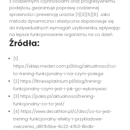
z codziennymi czynnościami oraz progresywnemu
podejściu, gwarantuje poprawę codziennej
sprawności i prewencję urazów
[1][3][5][6]
. Jako
metoda dynamiczna i elastyczna dopasowuje się
do indywidualnych wymagań użytkownika, wpływając
na lepsze funkcjonowanie organizmu na co dzień.
Źródła:
[1]
https://sklep.meden.com.pl/blog/aktualnosci/co-
to-trening-funkcjonalny-i-na-czym-polega
[2] https://fitnessplatinium.pl/blog/trening-
funkcjonalny-czym-jest-i-jak-go-wykonywac
[3] https://pakis.pl/aktualnosci/trening-
funkcjonalny-co-to-jest/
[4] https://www.decathlon.pl/c/disc/co-to-jest-
trening-funkcjonalny-efekty-i-przykladowe-
cwiczenia_d817b5be-9c22-47b3-8bdb-