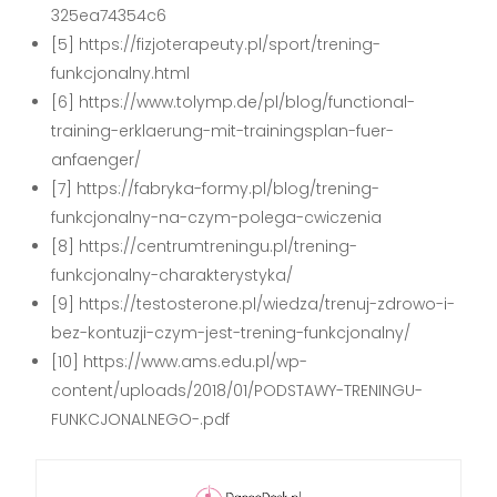
325ea74354c6
[5] https://fizjoterapeuty.pl/sport/trening-
funkcjonalny.html
[6] https://www.tolymp.de/pl/blog/functional-
training-erklaerung-mit-trainingsplan-fuer-
anfaenger/
[7] https://fabryka-formy.pl/blog/trening-
funkcjonalny-na-czym-polega-cwiczenia
[8] https://centrumtreningu.pl/trening-
funkcjonalny-charakterystyka/
[9] https://testosterone.pl/wiedza/trenuj-zdrowo-i-
bez-kontuzji-czym-jest-trening-funkcjonalny/
[10] https://www.ams.edu.pl/wp-
content/uploads/2018/01/PODSTAWY-TRENINGU-
FUNKCJONALNEGO-.pdf