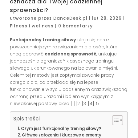
oznacza dla Twojej codziennej
sprawności?
utworzone przez
DanceDesk.pl
|
lut 28, 2026
|
Fitness i wellness
|
0 komentarzy
Funkcjonalny trening siłowy
staje się coraz
powszechniejszym rozwiązaniem dla osób, które
chcą poprawić
codzienną sprawność
, unikając
jednocześnie ograniczeń klasycznego treningu
siłowego ukierunkowanego na izolowanie mięśni.
Celem tej metody jest zoptymalizowanie pracy
całego ciała, co przekłada się na lepsze
funkcjonowanie w życiu codziennym oraz zwiększoną
ochronę przed urazami i bólem wynikającym z
niewłaściwej postawy ciała
[1][2][3][4][5]
.
Spis treści
Czym jest funkcjonalny trening siłowy?
Główne założenia i kluczowe elementy