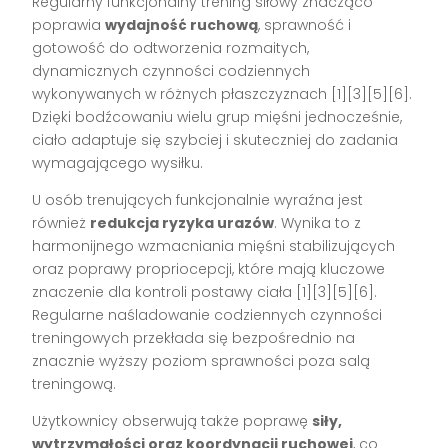
Regularny funkcjonalny trening siłowy znacząco
poprawia
wydajność ruchową
, sprawność i
gotowość do odtworzenia rozmaitych,
dynamicznych czynności codziennych
wykonywanych w różnych płaszczyznach
[1][3][5][6]
.
Dzięki bodźcowaniu wielu grup mięśni jednocześnie,
ciało adaptuje się szybciej i skuteczniej do zadania
wymagającego wysiłku.
U osób trenujących funkcjonalnie wyraźna jest
również
redukcja ryzyka urazów
. Wynika to z
harmonijnego wzmacniania mięśni stabilizujących
oraz poprawy propriocepcji, które mają kluczowe
znaczenie dla kontroli postawy ciała
[1][3][5][6]
.
Regularne naśladowanie codziennych czynności
treningowych przekłada się bezpośrednio na
znacznie wyższy poziom sprawności poza salą
treningową.
Użytkownicy obserwują także poprawę
siły,
wytrzymałości oraz koordynacji ruchowej
, co