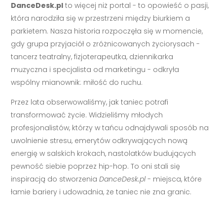
DanceDesk.pl
to więcej niż portal - to opowieść o pasji,
która narodziła się w przestrzeni między biurkiem a
parkietem. Nasza historia rozpoczęła się w momencie,
gdy grupa przyjaciół o zróżnicowanych życiorysach -
tancerz teatralny, fizjoterapeutka, dziennikarka
muzyczna i specjalista od marketingu - odkryła
wspólny mianownik: miłość do ruchu.
Przez lata obserwowaliśmy, jak taniec potrafi
transformować życie. Widzieliśmy młodych
profesjonalistów, którzy w tańcu odnajdywali sposób na
uwolnienie stresu, emerytów odkrywających nową
energię w salskich krokach, nastolatków budujących
pewność siebie poprzez hip-hop. To oni stali się
inspiracją do stworzenia
DanceDesk.pl
- miejsca, które
łamie bariery i udowadnia, że taniec nie zna granic.