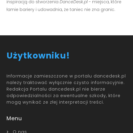
inspiracją do stworzenia
DanceDesk.pl
- miejsca, które
łamie bariery i udowadnia, że taniec nie zna granic.
Użytkowniku!
Informacje zamieszczone w portalu dancedesk.pl
należy traktować wyłącznie czysto informacyjnie.
Redakcja Portalu dancedesk.pl nie bierze
odpowiedzialności za ewentualne szkody, które
mogą wynikać ze złej interpretacji treści.
Menu
O nas