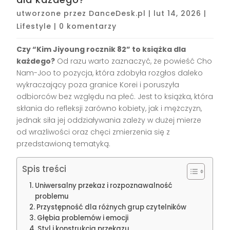
utworzone przez
DanceDesk.pl
|
lut 14, 2026
|
Lifestyle
|
0 komentarzy
Czy “Kim Jiyoung rocznik 82” to książka dla
każdego?
Od razu warto zaznaczyć, że powieść Cho
Nam-Joo to pozycja, która zdobyła rozgłos daleko
wykraczający poza granice Korei i poruszyła
odbiorców bez względu na płeć. Jest to książka, która
skłania do refleksji zarówno kobiety, jak i mężczyzn,
jednak siła jej oddziaływania zależy w dużej mierze
od wrażliwości oraz chęci zmierzenia się z
przedstawioną tematyką.
Spis treści
Uniwersalny przekaz i rozpoznawalność
problemu
Przystępność dla różnych grup czytelników
Głębia problemów i emocji
Styl i konstrukcja przekazu