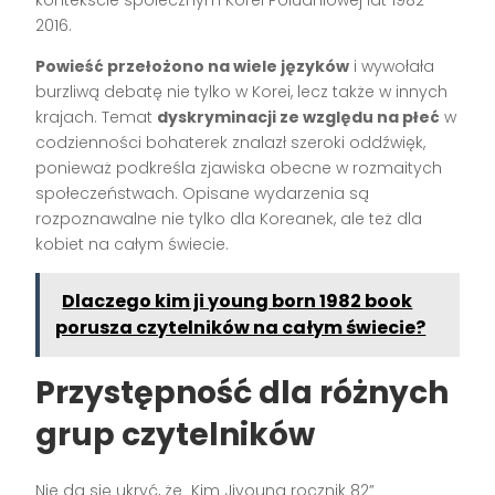
2016.
Powieść przełożono na wiele języków
i wywołała
burzliwą debatę nie tylko w Korei, lecz także w innych
krajach. Temat
dyskryminacji ze względu na płeć
w
codzienności bohaterek znalazł szeroki oddźwięk,
ponieważ podkreśla zjawiska obecne w rozmaitych
społeczeństwach. Opisane wydarzenia są
rozpoznawalne nie tylko dla Koreanek, ale też dla
kobiet na całym świecie.
Dlaczego kim ji young born 1982 book
porusza czytelników na całym świecie?
Przystępność dla różnych
grup czytelników
Nie da się ukryć, że „Kim Jiyoung rocznik 82”