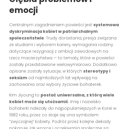
emocji
Centralnym zagadnieniem powieści jest
systemowa
dyskryminacja kobiet w patriarchalnym
społeczeństwie
. Trudy dorastania, presja związana
ze studiami i wyborem kariery, wymagania rodziny
dotyczące rezygnacji z ambicji zawodowych na
rzecz macierzyństwa — to tematy, które w powieści
zostały przedstawione wielowymiarowo. Dodatkowo
opisane zostały sytuacje, w których
stereotypy i
seksizm
od najmłodszych lat wpływają na
zachowania oraz wybory życiowe bohaterek.
Kim Jiyoung to
postać uniwersalna, z którą wiele
kobiet może się utożsamić
. Imię i nazwisko
bohaterki należały do najpopularniejszych w Korei w
1982 roku, przez co staje się ona symbolem
“zwyczajnej” kobiety. Podróż przez kolejne dekady
pokazuje, jak wzorce i oczekiwania społeczne są