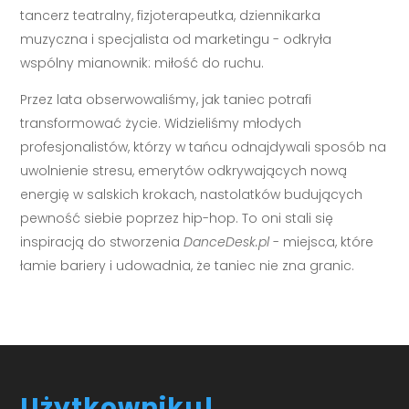
tancerz teatralny, fizjoterapeutka, dziennikarka
muzyczna i specjalista od marketingu - odkryła
wspólny mianownik: miłość do ruchu.
Przez lata obserwowaliśmy, jak taniec potrafi
transformować życie. Widzieliśmy młodych
profesjonalistów, którzy w tańcu odnajdywali sposób na
uwolnienie stresu, emerytów odkrywających nową
energię w salskich krokach, nastolatków budujących
pewność siebie poprzez hip-hop. To oni stali się
inspiracją do stworzenia
DanceDesk.pl
- miejsca, które
łamie bariery i udowadnia, że taniec nie zna granic.
Użytkowniku!