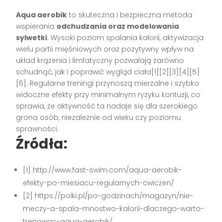
Aqua aerobik
to skuteczna i bezpieczna metoda
wspierania
odchudzania oraz modelowania
sylwetki
. Wysoki poziom spalania kalorii, aktywizacja
wielu partii mięśniowych oraz pozytywny wpływ na
układ krążenia i limfatyczny pozwalają zarówno
schudnąć, jak i poprawić wygląd ciała[1][2][3][4][5]
[6]. Regularne treningi przynoszą mierzalne i szybko
widoczne efekty przy minimalnym ryzyku kontuzji, co
sprawia, że aktywność ta nadaje się dla szerokiego
grona osób, niezależnie od wieku czy poziomu
sprawności.
Źródła:
[1] http://www.fast-swim.com/aqua-aerobik-
efekty-po-miesiacu-regularnych-cwiczen/
[2] https://polki.pl/po-godzinach/magazyn/nie-
meczy-a-spala-mnostwo-kalorii-dlaczego-warto-
trenowac-aqua-aerobik/