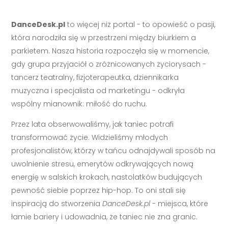
DanceDesk.pl
to więcej niż portal - to opowieść o pasji,
która narodziła się w przestrzeni między biurkiem a
parkietem. Nasza historia rozpoczęła się w momencie,
gdy grupa przyjaciół o zróżnicowanych życiorysach -
tancerz teatralny, fizjoterapeutka, dziennikarka
muzyczna i specjalista od marketingu - odkryła
wspólny mianownik: miłość do ruchu.
Przez lata obserwowaliśmy, jak taniec potrafi
transformować życie. Widzieliśmy młodych
profesjonalistów, którzy w tańcu odnajdywali sposób na
uwolnienie stresu, emerytów odkrywających nową
energię w salskich krokach, nastolatków budujących
pewność siebie poprzez hip-hop. To oni stali się
inspiracją do stworzenia
DanceDesk.pl
- miejsca, które
łamie bariery i udowadnia, że taniec nie zna granic.