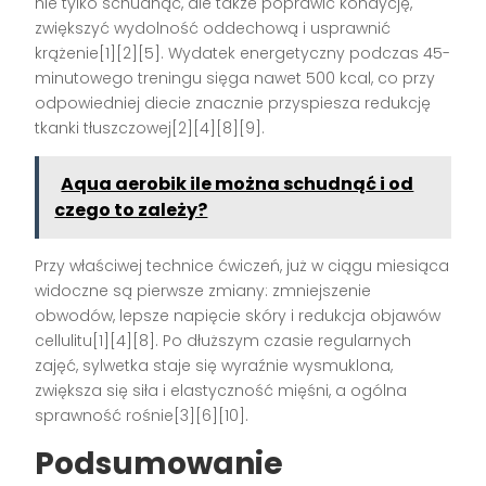
nie tylko schudnąć, ale także poprawić kondycję,
zwiększyć wydolność oddechową i usprawnić
krążenie[1][2][5]. Wydatek energetyczny podczas 45-
minutowego treningu sięga nawet 500 kcal, co przy
odpowiedniej diecie znacznie przyspiesza redukcję
tkanki tłuszczowej[2][4][8][9].
Aqua aerobik ile można schudnąć i od
czego to zależy?
Przy właściwej technice ćwiczeń, już w ciągu miesiąca
widoczne są pierwsze zmiany: zmniejszenie
obwodów, lepsze napięcie skóry i redukcja objawów
cellulitu[1][4][8]. Po dłuższym czasie regularnych
zajęć, sylwetka staje się wyraźnie wysmuklona,
zwiększa się siła i elastyczność mięśni, a ogólna
sprawność rośnie[3][6][10].
Podsumowanie