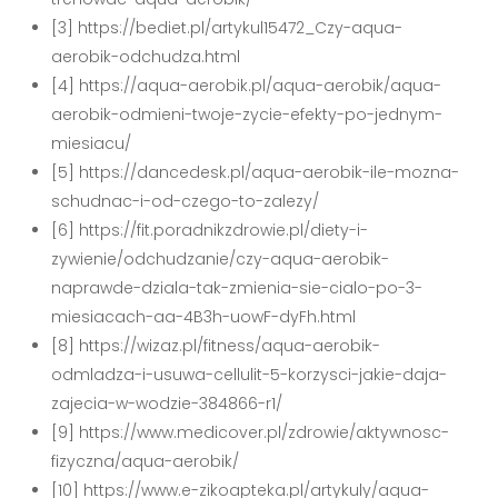
[3] https://bediet.pl/artykul15472_Czy-aqua-
aerobik-odchudza.html
[4] https://aqua-aerobik.pl/aqua-aerobik/aqua-
aerobik-odmieni-twoje-zycie-efekty-po-jednym-
miesiacu/
[5] https://dancedesk.pl/aqua-aerobik-ile-mozna-
schudnac-i-od-czego-to-zalezy/
[6] https://fit.poradnikzdrowie.pl/diety-i-
zywienie/odchudzanie/czy-aqua-aerobik-
naprawde-dziala-tak-zmienia-sie-cialo-po-3-
miesiacach-aa-4B3h-uowF-dyFh.html
[8] https://wizaz.pl/fitness/aqua-aerobik-
odmladza-i-usuwa-cellulit-5-korzysci-jakie-daja-
zajecia-w-wodzie-384866-r1/
[9] https://www.medicover.pl/zdrowie/aktywnosc-
fizyczna/aqua-aerobik/
[10] https://www.e-zikoapteka.pl/artykuly/aqua-