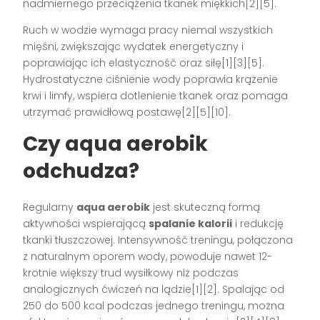
nadmiernego przeciążenia tkanek miękkich[2][5].
Ruch w wodzie wymaga pracy niemal wszystkich
mięśni, zwiększając wydatek energetyczny i
poprawiając ich elastyczność oraz siłę[1][3][5].
Hydrostatyczne ciśnienie wody poprawia krążenie
krwi i limfy, wspiera dotlenienie tkanek oraz pomaga
utrzymać prawidłową postawę[2][5][10].
Czy aqua aerobik
odchudza?
Regularny
aqua aerobik
jest skuteczną formą
aktywności wspierającą
spalanie kalorii
i redukcję
tkanki tłuszczowej. Intensywność treningu, połączona
z naturalnym oporem wody, powoduje nawet 12-
krotnie większy trud wysiłkowy niż podczas
analogicznych ćwiczeń na lądzie[1][2]. Spalając od
250 do 500 kcal podczas jednego treningu, można