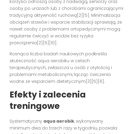
korzyści odnoszą osoby z nadwagą, seniorzy oraz
osoby po urazach lub z chorobami ograniczającymi
tradycyjną aktywność ruchową[2][5]. Minimalizacja
obciążeń stawów i wsparcie stabilizacji sprawiają, że
nawet osoby z problemami ortopedycznymi mogą
regularnie ćwiczyć w wodzie bez ryzyka
przeciążenia[2][5][10].
Rosnąca liczba badań naukowych podkreśla
skuteczność aqua aerobiku w celach
terapeutycznych, zwłaszcza u osób z otyłością i
problemami metabolicznymi, łącząc ćwiczenia
wodne ze wsparciem dietetycznym[3][5][6].
Efekty i zalecenia
treningowe
Systematyczny
aqua aerobik
, wykonywany
minimum dwa do trzech razy w tygodniu, pozwala