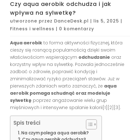
Czy aqua aerobik odchudza i jak
wpływa na sylwetkę?
utworzone przez
DanceDesk.pl
|
lis 5, 2025
|
Fitness i wellness
|
0 komentarzy
Aqua aerobik
to forma aktywności fizycznej, która
cieszy się rosnącą popularnością dzięki swoim
właściwościom wspierającym
odchudzanie
oraz
korzystny wpływ na sylwetkę. Pozwala jednocześnie
zadbać o zdrowie, poprawić kondycję i
zminimalizować ryzyko przeciążeń stawów. Już w
pierwszych zdaniach warto zaznaczyć, że
aqua
aerobik pomaga schudnąć oraz modeluje
sylwetkę
poprzez angażowanie wielu grup
mięśniowych i intensywne spalanie kalorii[1][2][3].
Spis treści
Na czym polega aqua aerobik?
Czy aqua aerobik odchudza?