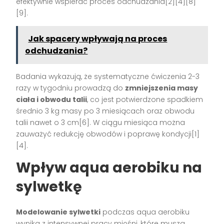
efektywnie wspierać proces odchudzania[2][4][8]
[9].
Jak spacery wpływają na proces
odchudzania?
Badania wykazują, że systematyczne ćwiczenia 2-3
razy w tygodniu prowadzą do
zmniejszenia masy
ciała i obwodu talii
, co jest potwierdzone spadkiem
średnio 3 kg masy po 3 miesiącach oraz obwodu
talii nawet o 3 cm[6]. W ciągu miesiąca można
zauważyć redukcję obwodów i poprawę kondycji[1]
[4].
Wpływ aqua aerobiku na
sylwetkę
Modelowanie sylwetki
podczas aqua aerobiku
wynika z intensywnej pracy mięśni, które muszą