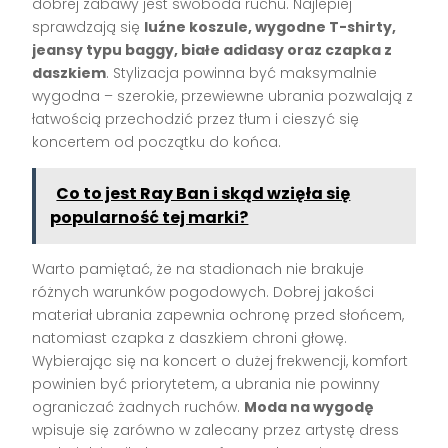
dobrej zabawy jest swoboda ruchu. Najlepiej
sprawdzają się
luźne koszule, wygodne T-shirty,
jeansy typu baggy, białe adidasy oraz czapka z
daszkiem
. Stylizacja powinna być maksymalnie
wygodna – szerokie, przewiewne ubrania pozwalają z
łatwością przechodzić przez tłum i cieszyć się
koncertem od początku do końca.
Co to jest Ray Ban i skąd wzięła się
popularność tej marki?
Warto pamiętać, że na stadionach nie brakuje
różnych warunków pogodowych. Dobrej jakości
materiał ubrania zapewnia ochronę przed słońcem,
natomiast czapka z daszkiem chroni głowę.
Wybierając się na koncert o dużej frekwencji, komfort
powinien być priorytetem, a ubrania nie powinny
ograniczać żadnych ruchów.
Moda na wygodę
wpisuje się zarówno w zalecany przez artystę dress