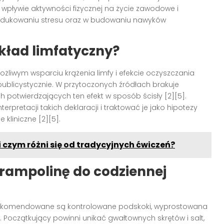
o wpływie aktywności fizycznej na życie zawodowe i
 redukowaniu stresu oraz w budowaniu nawyków
.
kład limfatyczny?
żliwym wsparciu krążenia limfy i efekcie oczyszczania
ublicystycznie. W przytoczonych źródłach brakuje
otwierdzających ten efekt w sposób ścisły [2][5].
rpretacji takich deklaracji i traktować je jako hipotezy
kliniczne [2][5].
 czym różni się od tradycyjnych ćwiczeń?
trampolinę do codziennej
 Rekomendowane są kontrolowane podskoki, wyprostowana
u. Początkujący powinni unikać gwałtownych skrętów i salt,