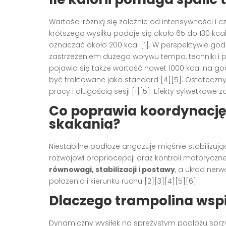
Wartości różnią się zależnie od intensywności i
krótszego wysiłku podaje się około 65 do 130 kca
oznaczać około 200 kcal [1]. W perspektywie godz
zastrzeżeniem dużego wpływu tempa, techniki i 
pojawia się także wartość nawet 1000 kcal na go
być traktowane jako standard [4][5]. Ostateczn
pracy i długością sesji [1][5]. Efekty sylwetkowe
Co poprawia koordynację
skakania?
Niestabilne podłoże angażuje mięśnie stabilizując
rozwojowi propriocepcji oraz kontroli motoryczn
równowagi, stabilizacji i postawy
, a układ ner
położenia i kierunku ruchu [2][3][4][5][6].
Dlaczego trampolina wsp
Dynamiczny wysiłek na sprężystym podłożu sprzyj