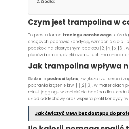
Źródła:
Czym jest trampolina w c
To prosta forma
treningu aerobowego
, która 
chcących poprawić kondycję, wzmocnić ciało i 
podskoki na elastycznym podłożu [2][4][5][6]. W
pleców i ramion, dzięki czemu ruch ma charakter
Jak trampolina wpływa na
Skakanie
podnosi tętno
, zwiększa rzut serca i 
poprawia krążenie krwi [1][2][3]. W materiałach 
minut joggingu w kontekście bodźca dla układu k
układ oddechowy oraz wspiera profil kondycyjny [
Jak ćwiczyć MMA bez dostępu do profe
Ile kalorii pomaga spalić