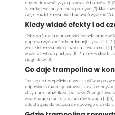
aby zredukować ryzyko przeciążeń i urazów [6][
technikę i warianty ruchu w praktyce [7]. Klucz
zwiększać intensywność i budować wydolność be
Kiedy widać efekty i od c
Efekty są funkcją regularności, techniki oraz b
poprawa wydolności, koordynacji i sylwetki [1][2]
wraz z intensywnością i czasem trwania sesji [1][
wspiera szybsze postępy [6]. Zmiany w składzie c
ciągu doby [5].
Co daje trampolina w kon
Trening na trampolinie aktywizuje główne grupy
odpowiedzialne za generowanie siły i amortyzację
utrzymanie prawidłowej postawy. Zaangażowane s
wspomagają kontrolę ruchu i równowagę [2][6].
adaptują się do bodźca aerobowego oraz do ciągłe
Gdzie trampolina sprawdz