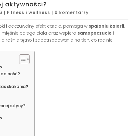
ej aktywności?
6
|
Fitness i wellness
|
0 komentarzy
bki i odczuwalny efekt cardio, pomaga w
spalaniu kalorii
,
 mięśnie całego ciała oraz wspiera
samopoczucie
i
a rośnie tętno i zapotrzebowanie na tlen, co realnie
i?
wydolność?
zas skakania?
?
nnej rutyny?
a?