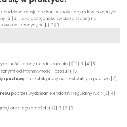
e, codzienne sesje bez konieczności dojazdów, co sprzyja
yny [3][6]. Taka dostępność zwiększa szansę na
rowotne i kondycyjne [1][2][3].
dolność i pracę układu krążenia [1][2][3][4][5].
ależnymi od intensywności i czasu [1][5].
ę i postawę
na skutek pracy na niestabilnym podłożu [2]
tresu
poprzez wydzielanie endorfin i regularny ruch [3][4]
esji oraz regularności [1][2][3][6][9].