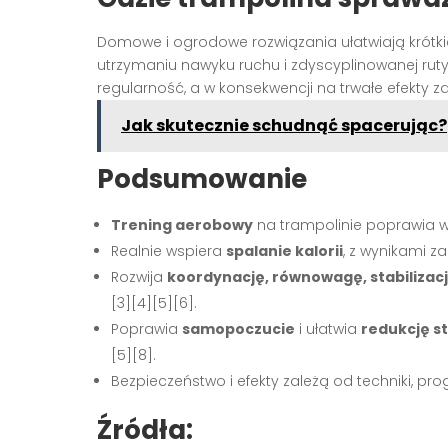
Domowe i ogrodowe rozwiązania ułatwiają krótki
utrzymaniu nawyku ruchu i zdyscyplinowanej rut
regularność, a w konsekwencji na trwałe efekty zd
Jak skutecznie schudnąć spacerując?
Podsumowanie
Trening aerobowy
na trampolinie poprawia wy
Realnie wspiera
spalanie kalorii
, z wynikami z
Rozwija
koordynację, równowagę, stabilizacj
[3][4][5][6].
Poprawia
samopoczucie
i ułatwia
redukcję s
[5][8].
Bezpieczeństwo i efekty zależą od techniki, progr
Źródła: