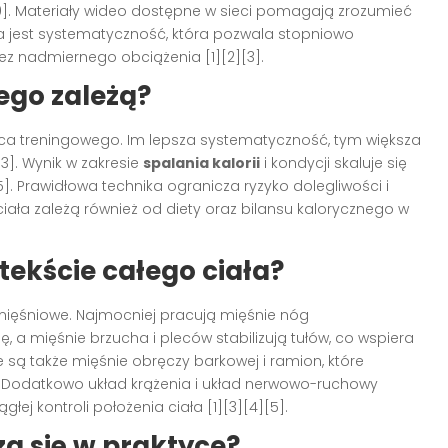
9]. Materiały wideo dostępne w sieci pomagają zrozumieć
owa jest systematyczność, która pozwala stopniowo
z nadmiernego obciążenia [1][2][3].
zego zależą?
odźca treningowego. Im lepsza systematyczność, tym większa
[3]. Wynik w zakresie
spalania kalorii
i kondycji skaluje się
5]. Prawidłowa technika ogranicza ryzyko dolegliwości i
iała zależą również od diety oraz bilansu kalorycznego w
tekście całego ciała?
 mięśniowe. Najmocniej pracują mięśnie nóg
, a mięśnie brzucha i pleców stabilizują tułów, co wspiera
ą także mięśnie obręczy barkowej i ramion, które
 Dodatkowo układ krążenia i układ nerwowo-ruchowy
j kontroli położenia ciała [1][3][4][5].
a się w praktyce?