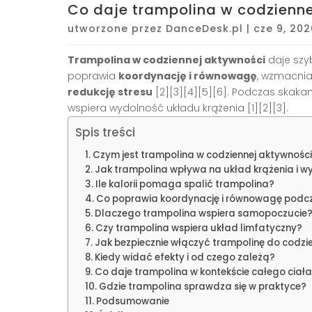
Co daje trampolina w codzienn
utworzone przez
DanceDesk.pl
|
cze 9, 202
Trampolina w codziennej aktywności
daje szy
poprawia
koordynację i równowagę
, wzmacnia
redukcję stresu
[2][3][4][5][6]. Podczas skakani
wspiera wydolność układu krążenia [1][2][3].
Spis treści
Czym jest trampolina w codziennej aktywnośc
Jak trampolina wpływa na układ krążenia i 
Ile kalorii pomaga spalić trampolina?
Co poprawia koordynację i równowagę podc
Dlaczego trampolina wspiera samopoczucie
Czy trampolina wspiera układ limfatyczny?
Jak bezpiecznie włączyć trampolinę do codzie
Kiedy widać efekty i od czego zależą?
Co daje trampolina w kontekście całego ciał
Gdzie trampolina sprawdza się w praktyce?
Podsumowanie