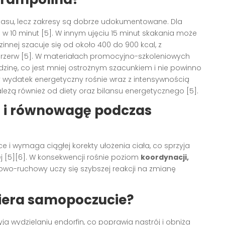
 czasu, lecz zakresy są dobrze udokumentowane. Dla
l w 10 minut [5]. W innym ujęciu 15 minut skakania może
innej szacuje się od około 400 do 900 kcal, z
przerw [5]. W materiałach promocyjno-szkoleniowych
dzinę, co jest mniej ostrożnym szacunkiem i nie powinno
y wydatek energetyczny rośnie wraz z intensywnością
 zależą również od diety oraz bilansu energetycznego [5].
 i równowagę podczas
e i wymaga ciągłej korekty ułożenia ciała, co sprzyja
ej [5][6]. W konsekwencji rośnie poziom
koordynacji,
wowo-ruchowy uczy się szybszej reakcji na zmianę
iera samopoczucie?
a wydzielaniu endorfin, co poprawia nastrój i obniża