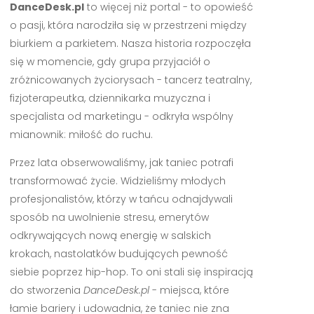
DanceDesk.pl
to więcej niż portal - to opowieść
o pasji, która narodziła się w przestrzeni między
biurkiem a parkietem. Nasza historia rozpoczęła
się w momencie, gdy grupa przyjaciół o
zróżnicowanych życiorysach - tancerz teatralny,
fizjoterapeutka, dziennikarka muzyczna i
specjalista od marketingu - odkryła wspólny
mianownik: miłość do ruchu.
Przez lata obserwowaliśmy, jak taniec potrafi
transformować życie. Widzieliśmy młodych
profesjonalistów, którzy w tańcu odnajdywali
sposób na uwolnienie stresu, emerytów
odkrywających nową energię w salskich
krokach, nastolatków budujących pewność
siebie poprzez hip-hop. To oni stali się inspiracją
do stworzenia
DanceDesk.pl
- miejsca, które
łamie bariery i udowadnia, że taniec nie zna