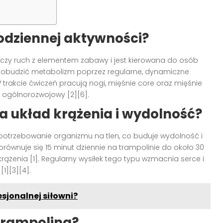
odziennej aktywności?
łączy ruch z elementem zabawy i jest kierowana do osób
pobudzić metabolizm poprzez regularne, dynamiczne
 trakcie ćwiczeń pracują nogi, mięśnie core oraz mięśnie
 ogólnorozwojowy [2][6].
 układ krążenia i wydolność?
zapotrzebowanie organizmu na tlen, co buduje wydolność i
porównuje się 15 minut dziennie na trampolinie do około 30
rążenia [1]. Regularny wysiłek tego typu wzmacnia serce i
1][3][4].
sjonalnej siłowni?
 trampolina?