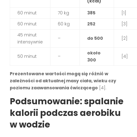
(kcal)
60 minut
70 kg
385
[1]
60 minut
60 kg
252
[3]
45 minut
–
do 500
[2]
intensywnie
około
50 minut
–
[4]
300
Prezentowane wartości mogą się różnić w
zależności od aktualnej masy ciała, wieku czy
poziomu zaawansowania ćwiczącego
[4]
.
Podsumowanie: spalanie
kalorii podczas aerobiku
w wodzie