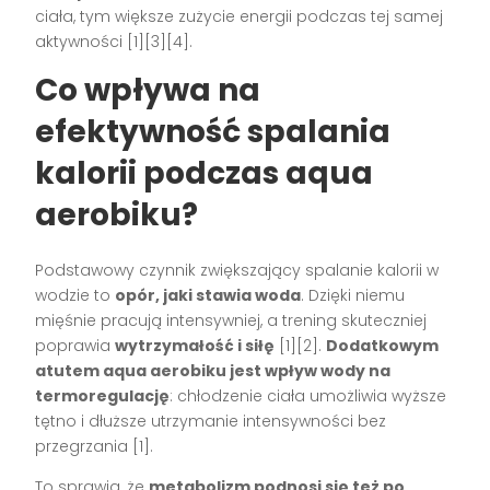
ciała, tym większe zużycie energii podczas tej samej
aktywności
[1][3][4]
.
Co wpływa na
efektywność spalania
kalorii podczas aqua
aerobiku?
Podstawowy czynnik zwiększający spalanie kalorii w
wodzie to
opór, jaki stawia woda
. Dzięki niemu
mięśnie pracują intensywniej, a trening skuteczniej
poprawia
wytrzymałość i siłę
[1][2]
.
Dodatkowym
atutem aqua aerobiku jest wpływ wody na
termoregulację
: chłodzenie ciała umożliwia wyższe
tętno i dłuższe utrzymanie intensywności bez
przegrzania
[1]
.
To sprawia, że
metabolizm podnosi się też po