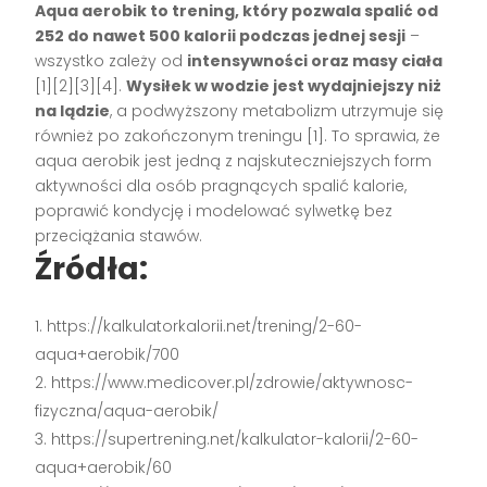
Aqua aerobik to trening, który pozwala spalić od
252 do nawet 500 kalorii podczas jednej sesji
–
wszystko zależy od
intensywności oraz masy ciała
[1][2][3][4]
.
Wysiłek w wodzie jest wydajniejszy niż
na lądzie
, a podwyższony metabolizm utrzymuje się
również po zakończonym treningu
[1]
. To sprawia, że
aqua aerobik jest jedną z najskuteczniejszych form
aktywności dla osób pragnących spalić kalorie,
poprawić kondycję i modelować sylwetkę bez
przeciążania stawów.
Źródła:
https://kalkulatorkalorii.net/trening/2-60-
aqua+aerobik/700
https://www.medicover.pl/zdrowie/aktywnosc-
fizyczna/aqua-aerobik/
https://supertrening.net/kalkulator-kalorii/2-60-
aqua+aerobik/60