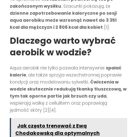
zakończonym wysiłku
. Szacunki pokazują, że
dzienne zapotrzebowanie kaloryczne po sesji
aqua aerobiku może wzrosnąć nawet do 3 351
kcal dla mężczyzn i 2 806 kcal dla kobiet
[1]
.
Dlaczego warto wybrać
aerobik w wodzie?
Aqua aerobik nie tylko pozwala intensywnie
spalać
kalorie
, ale także sprzyja wszechstronnej poprawie
kondycji oraz modelowaniu sylwetki.
Ćwiczenia w
wodzie skutecznie redukują tkankę tłuszczową, w
tym tak oporne partie jak brzuch czy uda
,
wspierają walkę z cellulitem oraz poprawiają
jędrność skóry
[2][4]
.
Jak często trenować z Ewą
Chodakowską dla optymalnych