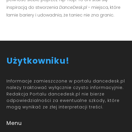
inspiracją do stworzenia
DanceDesk.pl
- miejsca, które
łamie bariery i udowadnia, że taniec nie zna granic.
Użytkowniku!
Informacje zamieszczone w portalu dancedesk.pl
należy traktować wyłącznie czysto informacyjnie.
Redakcja Portalu dancedesk.pl nie bierze
odpowiedzialności za ewentualne szkody, które
mogą wynikać ze złej interpretacji treści.
Menu