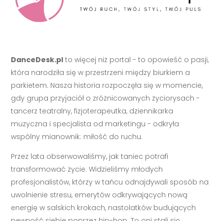
DanceDesk.pl
to więcej niż portal - to opowieść o pasji,
która narodziła się w przestrzeni między biurkiem a
parkietem. Nasza historia rozpoczęła się w momencie,
gdy grupa przyjaciół o zróżnicowanych życiorysach -
tancerz teatralny, fizjoterapeutka, dziennikarka
muzyczna i specjalista od marketingu - odkryła
wspólny mianownik: miłość do ruchu.
Przez lata obserwowaliśmy, jak taniec potrafi
transformować życie. Widzieliśmy młodych
profesjonalistów, którzy w tańcu odnajdywali sposób na
uwolnienie stresu, emerytów odkrywających nową
energię w salskich krokach, nastolatków budujących
pewność siebie poprzez hip-hop. To oni stali się