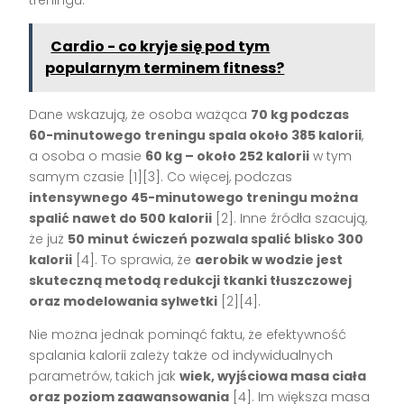
Cardio - co kryje się pod tym
popularnym terminem fitness?
Dane wskazują, że osoba ważąca
70 kg podczas
60-minutowego treningu spala około 385 kalorii
,
a osoba o masie
60 kg – około 252 kalorii
w tym
samym czasie
[1][3]
. Co więcej, podczas
intensywnego 45-minutowego treningu można
spalić nawet do 500 kalorii
[2]
. Inne źródła szacują,
że już
50 minut ćwiczeń pozwala spalić blisko 300
kalorii
[4]
. To sprawia, że
aerobik w wodzie jest
skuteczną metodą redukcji tkanki tłuszczowej
oraz modelowania sylwetki
[2][4]
.
Nie można jednak pominąć faktu, że efektywność
spalania kalorii zależy także od indywidualnych
parametrów, takich jak
wiek, wyjściowa masa ciała
oraz poziom zaawansowania
[4]
. Im większa masa