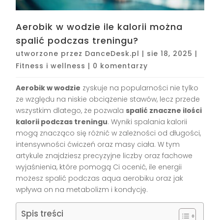
Aerobik w wodzie ile kalorii można
spalić podczas treningu?
utworzone przez
DanceDesk.pl
|
sie 18, 2025
|
Fitness i wellness
|
0 komentarzy
Aerobik w wodzie
zyskuje na popularności nie tylko
ze względu na niskie obciążenie stawów, lecz przede
wszystkim dlatego, że pozwala
spalić znaczne ilości
kalorii podczas treningu
. Wyniki spalania kalorii
mogą znacząco się różnić w zależności od długości,
intensywności ćwiczeń oraz masy ciała. W tym
artykule znajdziesz precyzyjne liczby oraz fachowe
wyjaśnienia, które pomogą Ci ocenić, ile energii
możesz spalić podczas aqua aerobiku oraz jak
wpływa on na metabolizm i kondycję.
Spis treści