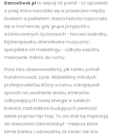
DanceDesk.pl
to więcej niż portal - to opowieść
o pasji, która narodziła się w przestrzeni między
biurkiem a parkietem. Nasza historia rozpoczęła
się w momencie, gdy grupa przyjaciół o
zróżnicowanych życiorysach - tancerz teatralny,
fizjoterapeutka, dziennikarka muzyczna i
specjalista od marketingu - odkryła wspólny
mianownik: miłość do ruchu.
Przez lata obserwowaliśmy, jak taniec potrafi
transformować życie. Widzieliśmy młodych
profesjonalistów, którzy w tańcu odnajdywali
sposób na uwolnienie stresu, emerytów
odkrywających nową energię w salskich
krokach, nastolatków budujących pewność
siebie poprzez hip-hop. To oni stali się inspiracją
do stworzenia
DanceDesk.pl
- miejsca, które
łamie bariery i udowadnia, że taniec nie zna