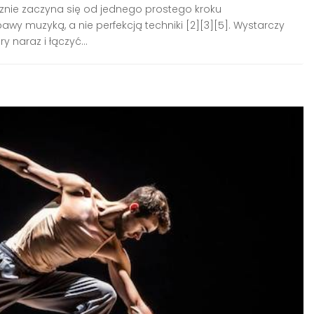
cznie zaczyna się od jednego prostego kroku
wy muzyką, a nie perfekcją techniki [2][3][5]. Wystarczy
y naraz i łączyć...