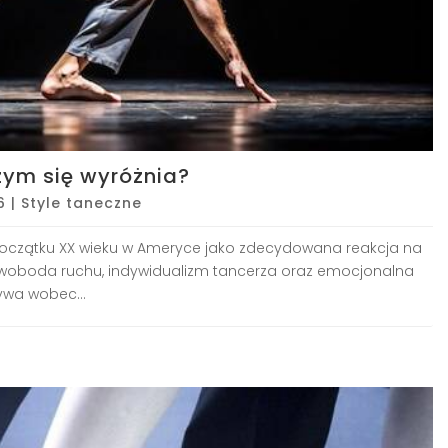
zym się wyróżnia?
6
|
Style taneczne
 początku XX wieku w Ameryce jako zdecydowana reakcja na
swoboda ruchu, indywidualizm tancerza oraz emocjonalna
ywa wobec...