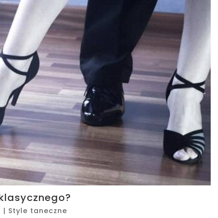
 klasycznego?
6
|
Style taneczne