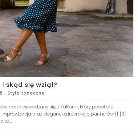
 i skąd się wziął?
26
|
Style taneczne
w parze wywodzący się z Kalifornii, który powstał z
e, improwizacją oraz elegancką interakcją partnerów [1][3]
 to...