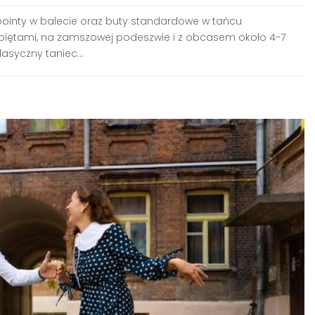
 pointy w balecie oraz buty standardowe w tańcu
piętami, na zamszowej podeszwie i z obcasem około 4-7
lasyczny taniec...